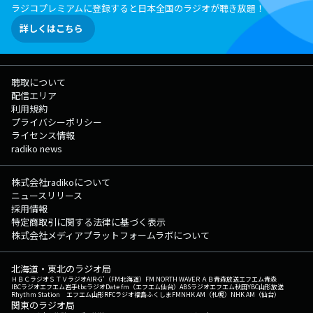
ラジコプレミアムに登録すると日本全国のラジオが聴き放題！
詳しくはこちら
聴取について
配信エリア
利用規約
プライバシーポリシー
ライセンス情報
radiko news
株式会社radikoについて
ニュースリリース
採用情報
特定商取引に関する法律に基づく表示
株式会社メディアプラットフォームラボについて
北海道・東北のラジオ局
ＨＢＣラジオ
ＳＴＶラジオ
AIR-G'（FM北海道）
FM NORTH WAVE
ＲＡＢ青森放送
エフエム青森
IBCラジオ
エフエム岩手
tbcラジオ
Date fm（エフエム仙台）
ABSラジオ
エフエム秋田
YBC山形放送
Rhythm Station エフエム山形
RFCラジオ福島
ふくしまFM
NHK AM（札幌）
NHK AM（仙台）
関東のラジオ局