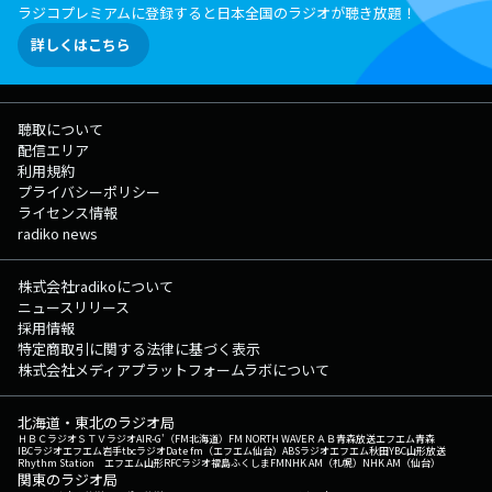
ラジコプレミアムに登録すると日本全国のラジオが聴き放題！
詳しくはこちら
聴取について
配信エリア
利用規約
プライバシーポリシー
ライセンス情報
radiko news
株式会社radikoについて
ニュースリリース
採用情報
特定商取引に関する法律に基づく表示
株式会社メディアプラットフォームラボについて
北海道・東北のラジオ局
ＨＢＣラジオ
ＳＴＶラジオ
AIR-G'（FM北海道）
FM NORTH WAVE
ＲＡＢ青森放送
エフエム青森
IBCラジオ
エフエム岩手
tbcラジオ
Date fm（エフエム仙台）
ABSラジオ
エフエム秋田
YBC山形放送
Rhythm Station エフエム山形
RFCラジオ福島
ふくしまFM
NHK AM（札幌）
NHK AM（仙台）
関東のラジオ局