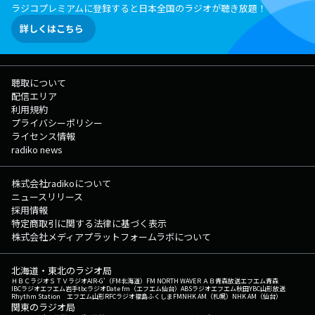
ラジコプレミアムに登録すると日本全国のラジオが聴き放題！
詳しくはこちら
聴取について
配信エリア
利用規約
プライバシーポリシー
ライセンス情報
radiko news
株式会社radikoについて
ニュースリリース
採用情報
特定商取引に関する法律に基づく表示
株式会社メディアプラットフォームラボについて
北海道・東北のラジオ局
ＨＢＣラジオ
ＳＴＶラジオ
AIR-G'（FM北海道）
FM NORTH WAVE
ＲＡＢ青森放送
エフエム青森
IBCラジオ
エフエム岩手
tbcラジオ
Date fm（エフエム仙台）
ABSラジオ
エフエム秋田
YBC山形放送
Rhythm Station エフエム山形
RFCラジオ福島
ふくしまFM
NHK AM（札幌）
NHK AM（仙台）
関東のラジオ局