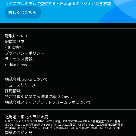
ラジコプレミアムに登録すると日本全国のラジオが聴き放題！
詳しくはこちら
聴取について
配信エリア
利用規約
プライバシーポリシー
ライセンス情報
radiko news
株式会社radikoについて
ニュースリリース
採用情報
特定商取引に関する法律に基づく表示
株式会社メディアプラットフォームラボについて
北海道・東北のラジオ局
ＨＢＣラジオ
ＳＴＶラジオ
AIR-G'（FM北海道）
FM NORTH WAVE
ＲＡＢ青森放送
エフエム青森
IBCラジオ
エフエム岩手
tbcラジオ
Date fm（エフエム仙台）
ABSラジオ
エフエム秋田
YBC山形放送
Rhythm Station エフエム山形
RFCラジオ福島
ふくしまFM
NHK AM（札幌）
NHK AM（仙台）
関東のラジオ局