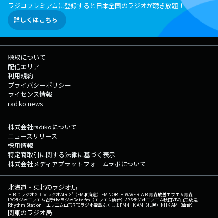
ラジコプレミアムに登録すると日本全国のラジオが聴き放題！
詳しくはこちら
聴取について
配信エリア
利用規約
プライバシーポリシー
ライセンス情報
radiko news
株式会社radikoについて
ニュースリリース
採用情報
特定商取引に関する法律に基づく表示
株式会社メディアプラットフォームラボについて
北海道・東北のラジオ局
ＨＢＣラジオ
ＳＴＶラジオ
AIR-G'（FM北海道）
FM NORTH WAVE
ＲＡＢ青森放送
エフエム青森
IBCラジオ
エフエム岩手
tbcラジオ
Date fm（エフエム仙台）
ABSラジオ
エフエム秋田
YBC山形放送
Rhythm Station エフエム山形
RFCラジオ福島
ふくしまFM
NHK AM（札幌）
NHK AM（仙台）
関東のラジオ局