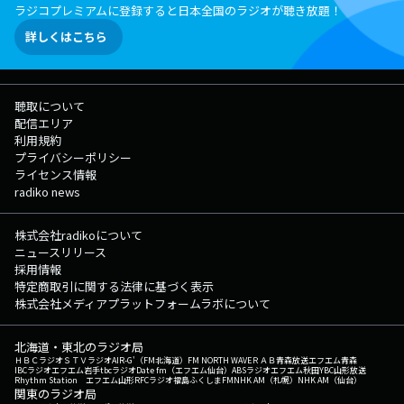
ラジコプレミアムに登録すると日本全国のラジオが聴き放題！
詳しくはこちら
聴取について
配信エリア
利用規約
プライバシーポリシー
ライセンス情報
radiko news
株式会社radikoについて
ニュースリリース
採用情報
特定商取引に関する法律に基づく表示
株式会社メディアプラットフォームラボについて
北海道・東北のラジオ局
ＨＢＣラジオ
ＳＴＶラジオ
AIR-G'（FM北海道）
FM NORTH WAVE
ＲＡＢ青森放送
エフエム青森
IBCラジオ
エフエム岩手
tbcラジオ
Date fm（エフエム仙台）
ABSラジオ
エフエム秋田
YBC山形放送
Rhythm Station エフエム山形
RFCラジオ福島
ふくしまFM
NHK AM（札幌）
NHK AM（仙台）
関東のラジオ局