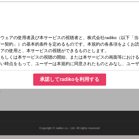
（金）19:00～21:10
スクラッパー
ッパー」編集長 戸井康成が、今週の気になるニュースや、リスナーの事件を集め
承諾してradikoを利用する
ら
Copyright © radiko co., Ltd. All rights reserved