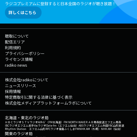
ラジコプレミアムに登録すると日本全国のラジオが聴き放題！
詳しくはこちら
聴取について
配信エリア
利用規約
プライバシーポリシー
ライセンス情報
radiko news
株式会社radikoについて
ニュースリリース
採用情報
特定商取引に関する法律に基づく表示
株式会社メディアプラットフォームラボについて
北海道・東北のラジオ局
ＨＢＣラジオ
ＳＴＶラジオ
AIR-G'（FM北海道）
FM NORTH WAVE
ＲＡＢ青森放送
エフエム青森
IBCラジオ
エフエム岩手
tbcラジオ
Date fm（エフエム仙台）
ABSラジオ
エフエム秋田
YBC山形放送
Rhythm Station エフエム山形
RFCラジオ福島
ふくしまFM
NHK AM（札幌）
NHK AM（仙台）
関東のラジオ局