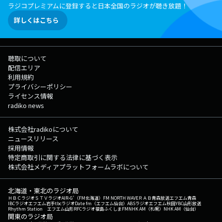
ラジコプレミアムに登録すると日本全国のラジオが聴き放題！
詳しくはこちら
聴取について
配信エリア
利用規約
プライバシーポリシー
ライセンス情報
radiko news
株式会社radikoについて
ニュースリリース
採用情報
特定商取引に関する法律に基づく表示
株式会社メディアプラットフォームラボについて
北海道・東北のラジオ局
ＨＢＣラジオ
ＳＴＶラジオ
AIR-G'（FM北海道）
FM NORTH WAVE
ＲＡＢ青森放送
エフエム青森
IBCラジオ
エフエム岩手
tbcラジオ
Date fm（エフエム仙台）
ABSラジオ
エフエム秋田
YBC山形放送
Rhythm Station エフエム山形
RFCラジオ福島
ふくしまFM
NHK AM（札幌）
NHK AM（仙台）
関東のラジオ局