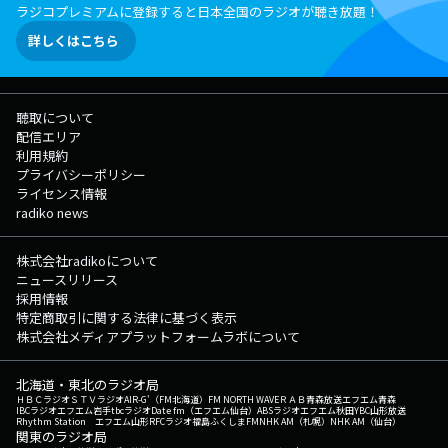
ラジコプレミアムに登録すると日本全国のラジオが聴き放題！
詳しくはこちら
聴取について
配信エリア
利用規約
プライバシーポリシー
ライセンス情報
radiko news
株式会社radikoについて
ニュースリリース
採用情報
特定商取引に関する法律に基づく表示
株式会社メディアプラットフォームラボについて
北海道・東北のラジオ局
ＨＢＣラジオ
ＳＴＶラジオ
AIR-G'（FM北海道）
FM NORTH WAVE
ＲＡＢ青森放送
エフエム青森
IBCラジオ
エフエム岩手
tbcラジオ
Date fm（エフエム仙台）
ABSラジオ
エフエム秋田
YBC山形放送
Rhythm Station エフエム山形
RFCラジオ福島
ふくしまFM
NHK AM（札幌）
NHK AM（仙台）
関東のラジオ局