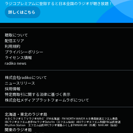
ラジコプレミアムに登録すると日本全国のラジオが聴き放題！
詳しくはこちら
聴取について
配信エリア
利用規約
プライバシーポリシー
ライセンス情報
radiko news
株式会社radikoについて
ニュースリリース
採用情報
特定商取引に関する法律に基づく表示
株式会社メディアプラットフォームラボについて
北海道・東北のラジオ局
ＨＢＣラジオ
ＳＴＶラジオ
AIR-G'（FM北海道）
FM NORTH WAVE
ＲＡＢ青森放送
エフエム青森
IBCラジオ
エフエム岩手
tbcラジオ
Date fm（エフエム仙台）
ABSラジオ
エフエム秋田
YBC山形放送
Rhythm Station エフエム山形
RFCラジオ福島
ふくしまFM
NHK AM（札幌）
NHK AM（仙台）
関東のラジオ局