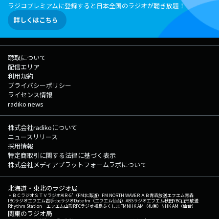
ラジコプレミアムに登録すると日本全国のラジオが聴き放題！
詳しくはこちら
聴取について
配信エリア
利用規約
プライバシーポリシー
ライセンス情報
radiko news
株式会社radikoについて
ニュースリリース
採用情報
特定商取引に関する法律に基づく表示
株式会社メディアプラットフォームラボについて
北海道・東北のラジオ局
ＨＢＣラジオ
ＳＴＶラジオ
AIR-G'（FM北海道）
FM NORTH WAVE
ＲＡＢ青森放送
エフエム青森
IBCラジオ
エフエム岩手
tbcラジオ
Date fm（エフエム仙台）
ABSラジオ
エフエム秋田
YBC山形放送
Rhythm Station エフエム山形
RFCラジオ福島
ふくしまFM
NHK AM（札幌）
NHK AM（仙台）
関東のラジオ局