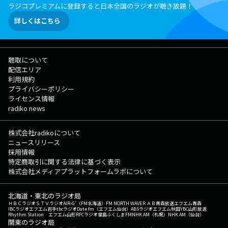
ラジコプレミアムに登録すると日本全国のラジオが聴き放題！
詳しくはこちら
聴取について
配信エリア
利用規約
プライバシーポリシー
ライセンス情報
radiko news
株式会社radikoについて
ニュースリリース
採用情報
特定商取引に関する法律に基づく表示
株式会社メディアプラットフォームラボについて
北海道・東北のラジオ局
ＨＢＣラジオ
ＳＴＶラジオ
AIR-G'（FM北海道）
FM NORTH WAVE
ＲＡＢ青森放送
エフエム青森
IBCラジオ
エフエム岩手
tbcラジオ
Date fm（エフエム仙台）
ABSラジオ
エフエム秋田
YBC山形放送
Rhythm Station エフエム山形
RFCラジオ福島
ふくしまFM
NHK AM（札幌）
NHK AM（仙台）
関東のラジオ局