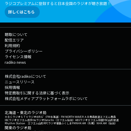
ラジコプレミアムに登録すると日本全国のラジオが聴き放題！
詳しくはこちら
聴取について
配信エリア
利用規約
プライバシーポリシー
ライセンス情報
radiko news
株式会社radikoについて
ニュースリリース
採用情報
特定商取引に関する法律に基づく表示
株式会社メディアプラットフォームラボについて
北海道・東北のラジオ局
ＨＢＣラジオ
ＳＴＶラジオ
AIR-G'（FM北海道）
FM NORTH WAVE
ＲＡＢ青森放送
エフエム青森
IBCラジオ
エフエム岩手
tbcラジオ
Date fm（エフエム仙台）
ABSラジオ
エフエム秋田
YBC山形放送
Rhythm Station エフエム山形
RFCラジオ福島
ふくしまFM
NHK AM（札幌）
NHK AM（仙台）
関東のラジオ局