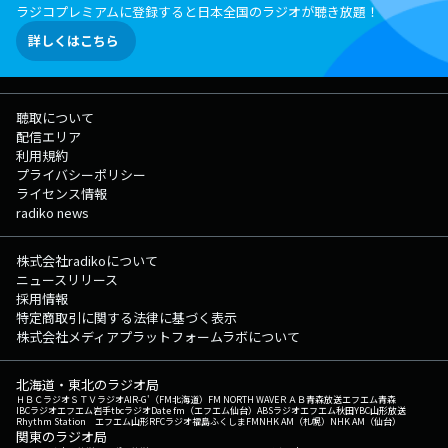
ラジコプレミアムに登録すると日本全国のラジオが聴き放題！
詳しくはこちら
聴取について
配信エリア
利用規約
プライバシーポリシー
ライセンス情報
radiko news
株式会社radikoについて
ニュースリリース
採用情報
特定商取引に関する法律に基づく表示
株式会社メディアプラットフォームラボについて
北海道・東北のラジオ局
ＨＢＣラジオ
ＳＴＶラジオ
AIR-G'（FM北海道）
FM NORTH WAVE
ＲＡＢ青森放送
エフエム青森
IBCラジオ
エフエム岩手
tbcラジオ
Date fm（エフエム仙台）
ABSラジオ
エフエム秋田
YBC山形放送
Rhythm Station エフエム山形
RFCラジオ福島
ふくしまFM
NHK AM（札幌）
NHK AM（仙台）
関東のラジオ局