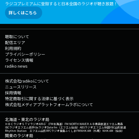
ラジコプレミアムに登録すると日本全国のラジオが聴き放題！
詳しくはこちら
聴取について
配信エリア
利用規約
プライバシーポリシー
ライセンス情報
radiko news
株式会社radikoについて
ニュースリリース
採用情報
特定商取引に関する法律に基づく表示
株式会社メディアプラットフォームラボについて
北海道・東北のラジオ局
ＨＢＣラジオ
ＳＴＶラジオ
AIR-G'（FM北海道）
FM NORTH WAVE
ＲＡＢ青森放送
エフエム青森
IBCラジオ
エフエム岩手
tbcラジオ
Date fm（エフエム仙台）
ABSラジオ
エフエム秋田
YBC山形放送
Rhythm Station エフエム山形
RFCラジオ福島
ふくしまFM
NHK AM（札幌）
NHK AM（仙台）
関東のラジオ局