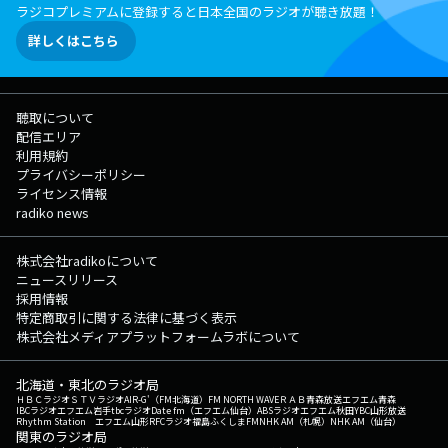
ラジコプレミアムに登録すると日本全国のラジオが聴き放題！
詳しくはこちら
聴取について
配信エリア
利用規約
プライバシーポリシー
ライセンス情報
radiko news
株式会社radikoについて
ニュースリリース
採用情報
特定商取引に関する法律に基づく表示
株式会社メディアプラットフォームラボについて
北海道・東北のラジオ局
ＨＢＣラジオ
ＳＴＶラジオ
AIR-G'（FM北海道）
FM NORTH WAVE
ＲＡＢ青森放送
エフエム青森
IBCラジオ
エフエム岩手
tbcラジオ
Date fm（エフエム仙台）
ABSラジオ
エフエム秋田
YBC山形放送
Rhythm Station エフエム山形
RFCラジオ福島
ふくしまFM
NHK AM（札幌）
NHK AM（仙台）
関東のラジオ局