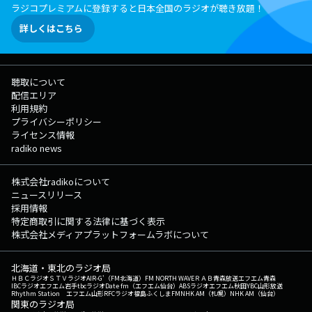
ラジコプレミアムに登録すると日本全国のラジオが聴き放題！
詳しくはこちら
聴取について
配信エリア
利用規約
プライバシーポリシー
ライセンス情報
radiko news
株式会社radikoについて
ニュースリリース
採用情報
特定商取引に関する法律に基づく表示
株式会社メディアプラットフォームラボについて
北海道・東北のラジオ局
ＨＢＣラジオ
ＳＴＶラジオ
AIR-G'（FM北海道）
FM NORTH WAVE
ＲＡＢ青森放送
エフエム青森
IBCラジオ
エフエム岩手
tbcラジオ
Date fm（エフエム仙台）
ABSラジオ
エフエム秋田
YBC山形放送
Rhythm Station エフエム山形
RFCラジオ福島
ふくしまFM
NHK AM（札幌）
NHK AM（仙台）
関東のラジオ局