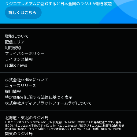
ラジコプレミアムに登録すると日本全国のラジオが聴き放題！
詳しくはこちら
聴取について
配信エリア
利用規約
プライバシーポリシー
ライセンス情報
radiko news
株式会社radikoについて
ニュースリリース
採用情報
特定商取引に関する法律に基づく表示
株式会社メディアプラットフォームラボについて
北海道・東北のラジオ局
ＨＢＣラジオ
ＳＴＶラジオ
AIR-G'（FM北海道）
FM NORTH WAVE
ＲＡＢ青森放送
エフエム青森
IBCラジオ
エフエム岩手
tbcラジオ
Date fm（エフエム仙台）
ABSラジオ
エフエム秋田
YBC山形放送
Rhythm Station エフエム山形
RFCラジオ福島
ふくしまFM
NHK AM（札幌）
NHK AM（仙台）
関東のラジオ局