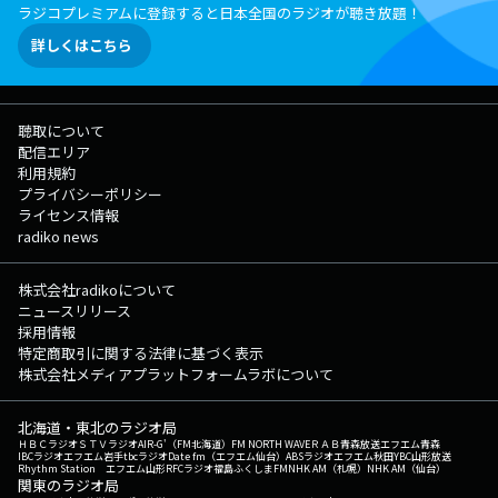
ラジコプレミアムに登録すると日本全国のラジオが聴き放題！
詳しくはこちら
聴取について
配信エリア
利用規約
プライバシーポリシー
ライセンス情報
radiko news
株式会社radikoについて
ニュースリリース
採用情報
特定商取引に関する法律に基づく表示
株式会社メディアプラットフォームラボについて
北海道・東北のラジオ局
ＨＢＣラジオ
ＳＴＶラジオ
AIR-G'（FM北海道）
FM NORTH WAVE
ＲＡＢ青森放送
エフエム青森
IBCラジオ
エフエム岩手
tbcラジオ
Date fm（エフエム仙台）
ABSラジオ
エフエム秋田
YBC山形放送
Rhythm Station エフエム山形
RFCラジオ福島
ふくしまFM
NHK AM（札幌）
NHK AM（仙台）
関東のラジオ局