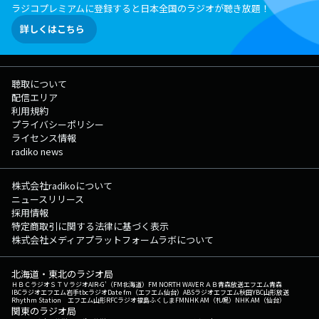
ラジコプレミアムに登録すると日本全国のラジオが聴き放題！
詳しくはこちら
聴取について
配信エリア
利用規約
プライバシーポリシー
ライセンス情報
radiko news
株式会社radikoについて
ニュースリリース
採用情報
特定商取引に関する法律に基づく表示
株式会社メディアプラットフォームラボについて
北海道・東北のラジオ局
ＨＢＣラジオ
ＳＴＶラジオ
AIR-G'（FM北海道）
FM NORTH WAVE
ＲＡＢ青森放送
エフエム青森
IBCラジオ
エフエム岩手
tbcラジオ
Date fm（エフエム仙台）
ABSラジオ
エフエム秋田
YBC山形放送
Rhythm Station エフエム山形
RFCラジオ福島
ふくしまFM
NHK AM（札幌）
NHK AM（仙台）
関東のラジオ局