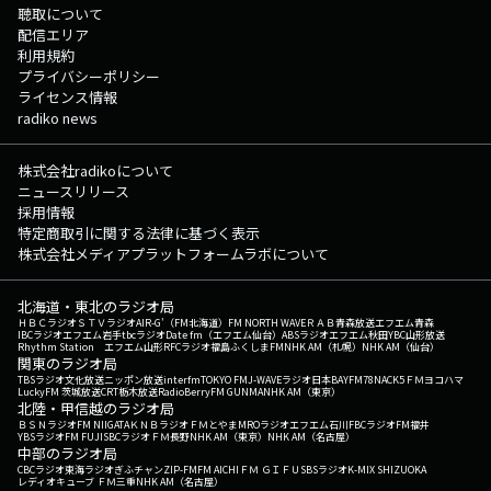
聴取について
配信エリア
利用規約
プライバシーポリシー
ライセンス情報
radiko news
株式会社radikoについて
ニュースリリース
採用情報
特定商取引に関する法律に基づく表示
株式会社メディアプラットフォームラボについて
北海道・東北のラジオ局
ＨＢＣラジオ
ＳＴＶラジオ
AIR-G'（FM北海道）
FM NORTH WAVE
ＲＡＢ青森放送
エフエム青森
IBCラジオ
エフエム岩手
tbcラジオ
Date fm（エフエム仙台）
ABSラジオ
エフエム秋田
YBC山形放送
Rhythm Station エフエム山形
RFCラジオ福島
ふくしまFM
NHK AM（札幌）
NHK AM（仙台）
関東のラジオ局
TBSラジオ
文化放送
ニッポン放送
interfm
TOKYO FM
J-WAVE
ラジオ日本
BAYFM78
NACK5
ＦＭヨコハマ
LuckyFM 茨城放送
CRT栃木放送
RadioBerry
FM GUNMA
NHK AM（東京）
北陸・甲信越のラジオ局
ＢＳＮラジオ
FM NIIGATA
ＫＮＢラジオ
ＦＭとやま
MROラジオ
エフエム石川
FBCラジオ
FM福井
YBSラジオ
FM FUJI
SBCラジオ
ＦＭ長野
NHK AM（東京）
NHK AM（名古屋）
中部のラジオ局
CBCラジオ
東海ラジオ
ぎふチャン
ZIP-FM
FM AICHI
ＦＭ ＧＩＦＵ
SBSラジオ
K-MIX SHIZUOKA
レディオキューブ ＦＭ三重
NHK AM（名古屋）