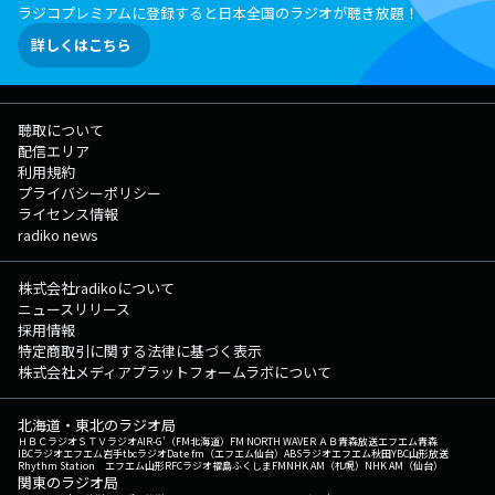
ラジコプレミアムに登録すると日本全国のラジオが聴き放題！
詳しくはこちら
聴取について
配信エリア
利用規約
プライバシーポリシー
ライセンス情報
radiko news
株式会社radikoについて
ニュースリリース
採用情報
特定商取引に関する法律に基づく表示
株式会社メディアプラットフォームラボについて
北海道・東北のラジオ局
ＨＢＣラジオ
ＳＴＶラジオ
AIR-G'（FM北海道）
FM NORTH WAVE
ＲＡＢ青森放送
エフエム青森
IBCラジオ
エフエム岩手
tbcラジオ
Date fm（エフエム仙台）
ABSラジオ
エフエム秋田
YBC山形放送
Rhythm Station エフエム山形
RFCラジオ福島
ふくしまFM
NHK AM（札幌）
NHK AM（仙台）
関東のラジオ局