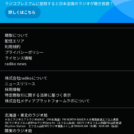
ラジコプレミアムに登録すると日本全国のラジオが聴き放題！
詳しくはこちら
聴取について
配信エリア
利用規約
プライバシーポリシー
ライセンス情報
radiko news
株式会社radikoについて
ニュースリリース
採用情報
特定商取引に関する法律に基づく表示
株式会社メディアプラットフォームラボについて
北海道・東北のラジオ局
ＨＢＣラジオ
ＳＴＶラジオ
AIR-G'（FM北海道）
FM NORTH WAVE
ＲＡＢ青森放送
エフエム青森
IBCラジオ
エフエム岩手
tbcラジオ
Date fm（エフエム仙台）
ABSラジオ
エフエム秋田
YBC山形放送
Rhythm Station エフエム山形
RFCラジオ福島
ふくしまFM
NHK AM（札幌）
NHK AM（仙台）
関東のラジオ局