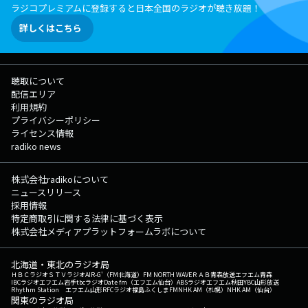
ラジコプレミアムに登録すると日本全国のラジオが聴き放題！
詳しくはこちら
聴取について
配信エリア
利用規約
プライバシーポリシー
ライセンス情報
radiko news
株式会社radikoについて
ニュースリリース
採用情報
特定商取引に関する法律に基づく表示
株式会社メディアプラットフォームラボについて
北海道・東北のラジオ局
ＨＢＣラジオ
ＳＴＶラジオ
AIR-G'（FM北海道）
FM NORTH WAVE
ＲＡＢ青森放送
エフエム青森
IBCラジオ
エフエム岩手
tbcラジオ
Date fm（エフエム仙台）
ABSラジオ
エフエム秋田
YBC山形放送
Rhythm Station エフエム山形
RFCラジオ福島
ふくしまFM
NHK AM（札幌）
NHK AM（仙台）
関東のラジオ局