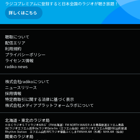
ラジコプレミアムに登録すると日本全国のラジオが聴き放題！
詳しくはこちら
聴取について
配信エリア
利用規約
プライバシーポリシー
ライセンス情報
radiko news
株式会社radikoについて
ニュースリリース
採用情報
特定商取引に関する法律に基づく表示
株式会社メディアプラットフォームラボについて
北海道・東北のラジオ局
ＨＢＣラジオ
ＳＴＶラジオ
AIR-G'（FM北海道）
FM NORTH WAVE
ＲＡＢ青森放送
エフエム青森
IBCラジオ
エフエム岩手
tbcラジオ
Date fm（エフエム仙台）
ABSラジオ
エフエム秋田
YBC山形放送
Rhythm Station エフエム山形
RFCラジオ福島
ふくしまFM
NHK AM（札幌）
NHK AM（仙台）
関東のラジオ局