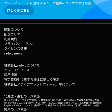
ラジコプレミアムに登録すると日本全国のラジオが聴き放題！
詳しくはこちら
聴取について
配信エリア
利用規約
プライバシーポリシー
ライセンス情報
radiko news
株式会社radikoについて
ニュースリリース
採用情報
特定商取引に関する法律に基づく表示
株式会社メディアプラットフォームラボについて
北海道・東北のラジオ局
ＨＢＣラジオ
ＳＴＶラジオ
AIR-G'（FM北海道）
FM NORTH WAVE
ＲＡＢ青森放送
エフエム青森
IBCラジオ
エフエム岩手
tbcラジオ
Date fm（エフエム仙台）
ABSラジオ
エフエム秋田
YBC山形放送
Rhythm Station エフエム山形
RFCラジオ福島
ふくしまFM
NHK AM（札幌）
NHK AM（仙台）
関東のラジオ局