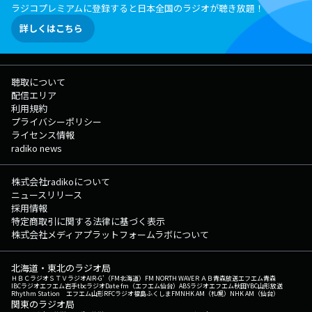
ラジコプレミアムに登録すると日本全国のラジオが聴き放題！
詳しくはこちら
聴取について
配信エリア
利用規約
プライバシーポリシー
ライセンス情報
radiko news
株式会社radikoについて
ニュースリリース
採用情報
特定商取引に関する法律に基づく表示
株式会社メディアプラットフォームラボについて
北海道・東北のラジオ局
ＨＢＣラジオ
ＳＴＶラジオ
AIR-G'（FM北海道）
FM NORTH WAVE
ＲＡＢ青森放送
エフエム青森
IBCラジオ
エフエム岩手
tbcラジオ
Date fm（エフエム仙台）
ABSラジオ
エフエム秋田
YBC山形放送
Rhythm Station エフエム山形
RFCラジオ福島
ふくしまFM
NHK AM（札幌）
NHK AM（仙台）
関東のラジオ局