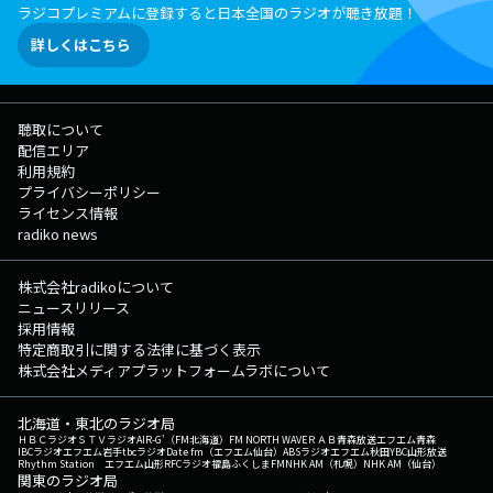
ラジコプレミアムに登録すると日本全国のラジオが聴き放題！
詳しくはこちら
聴取について
配信エリア
利用規約
プライバシーポリシー
ライセンス情報
radiko news
株式会社radikoについて
ニュースリリース
採用情報
特定商取引に関する法律に基づく表示
株式会社メディアプラットフォームラボについて
北海道・東北のラジオ局
ＨＢＣラジオ
ＳＴＶラジオ
AIR-G'（FM北海道）
FM NORTH WAVE
ＲＡＢ青森放送
エフエム青森
IBCラジオ
エフエム岩手
tbcラジオ
Date fm（エフエム仙台）
ABSラジオ
エフエム秋田
YBC山形放送
Rhythm Station エフエム山形
RFCラジオ福島
ふくしまFM
NHK AM（札幌）
NHK AM（仙台）
関東のラジオ局