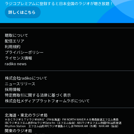
ラジコプレミアムに登録すると日本全国のラジオが聴き放題！
詳しくはこちら
聴取について
配信エリア
利用規約
プライバシーポリシー
ライセンス情報
radiko news
株式会社radikoについて
ニュースリリース
採用情報
特定商取引に関する法律に基づく表示
株式会社メディアプラットフォームラボについて
北海道・東北のラジオ局
ＨＢＣラジオ
ＳＴＶラジオ
AIR-G'（FM北海道）
FM NORTH WAVE
ＲＡＢ青森放送
エフエム青森
IBCラジオ
エフエム岩手
tbcラジオ
Date fm（エフエム仙台）
ABSラジオ
エフエム秋田
YBC山形放送
Rhythm Station エフエム山形
RFCラジオ福島
ふくしまFM
NHK AM（札幌）
NHK AM（仙台）
関東のラジオ局