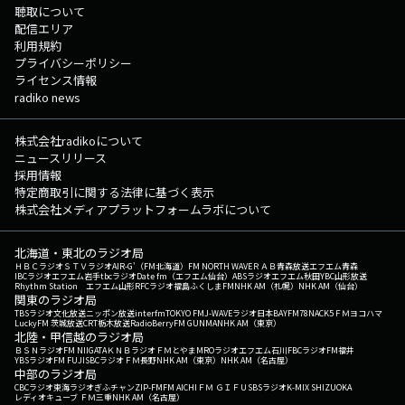
聴取について
配信エリア
利用規約
プライバシーポリシー
ライセンス情報
radiko news
株式会社radikoについて
ニュースリリース
採用情報
特定商取引に関する法律に基づく表示
株式会社メディアプラットフォームラボについて
北海道・東北のラジオ局
ＨＢＣラジオ
ＳＴＶラジオ
AIR-G'（FM北海道）
FM NORTH WAVE
ＲＡＢ青森放送
エフエム青森
IBCラジオ
エフエム岩手
tbcラジオ
Date fm（エフエム仙台）
ABSラジオ
エフエム秋田
YBC山形放送
Rhythm Station エフエム山形
RFCラジオ福島
ふくしまFM
NHK AM（札幌）
NHK AM（仙台）
関東のラジオ局
TBSラジオ
文化放送
ニッポン放送
interfm
TOKYO FM
J-WAVE
ラジオ日本
BAYFM78
NACK5
ＦＭヨコハマ
LuckyFM 茨城放送
CRT栃木放送
RadioBerry
FM GUNMA
NHK AM（東京）
北陸・甲信越のラジオ局
ＢＳＮラジオ
FM NIIGATA
ＫＮＢラジオ
ＦＭとやま
MROラジオ
エフエム石川
FBCラジオ
FM福井
YBSラジオ
FM FUJI
SBCラジオ
ＦＭ長野
NHK AM（東京）
NHK AM（名古屋）
中部のラジオ局
CBCラジオ
東海ラジオ
ぎふチャン
ZIP-FM
FM AICHI
ＦＭ ＧＩＦＵ
SBSラジオ
K-MIX SHIZUOKA
レディオキューブ ＦＭ三重
NHK AM（名古屋）