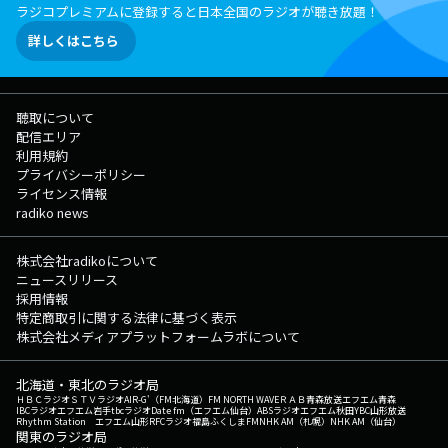
ラジコプレミアムに登録すると日本全国のラジオが聴き放題！
詳しくはこちら
聴取について
配信エリア
利用規約
プライバシーポリシー
ライセンス情報
radiko news
株式会社radikoについて
ニュースリリース
採用情報
特定商取引に関する法律に基づく表示
株式会社メディアプラットフォームラボについて
北海道・東北のラジオ局
ＨＢＣラジオ
ＳＴＶラジオ
AIR-G'（FM北海道）
FM NORTH WAVE
ＲＡＢ青森放送
エフエム青森
IBCラジオ
エフエム岩手
tbcラジオ
Date fm（エフエム仙台）
ABSラジオ
エフエム秋田
YBC山形放送
Rhythm Station エフエム山形
RFCラジオ福島
ふくしまFM
NHK AM（札幌）
NHK AM（仙台）
関東のラジオ局