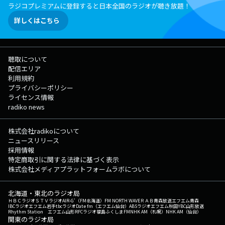
ラジコプレミアムに登録すると日本全国のラジオが聴き放題！
詳しくはこちら
聴取について
配信エリア
利用規約
プライバシーポリシー
ライセンス情報
radiko news
株式会社radikoについて
ニュースリリース
採用情報
特定商取引に関する法律に基づく表示
株式会社メディアプラットフォームラボについて
北海道・東北のラジオ局
ＨＢＣラジオ
ＳＴＶラジオ
AIR-G'（FM北海道）
FM NORTH WAVE
ＲＡＢ青森放送
エフエム青森
IBCラジオ
エフエム岩手
tbcラジオ
Date fm（エフエム仙台）
ABSラジオ
エフエム秋田
YBC山形放送
Rhythm Station エフエム山形
RFCラジオ福島
ふくしまFM
NHK AM（札幌）
NHK AM（仙台）
関東のラジオ局