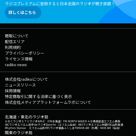
ラジコプレミアムに登録すると日本全国のラジオが聴き放題！
詳しくはこちら
聴取について
配信エリア
利用規約
プライバシーポリシー
ライセンス情報
radiko news
株式会社radikoについて
ニュースリリース
採用情報
特定商取引に関する法律に基づく表示
株式会社メディアプラットフォームラボについて
北海道・東北のラジオ局
ＨＢＣラジオ
ＳＴＶラジオ
AIR-G'（FM北海道）
FM NORTH WAVE
ＲＡＢ青森放送
エフエム青森
IBCラジオ
エフエム岩手
tbcラジオ
Date fm（エフエム仙台）
ABSラジオ
エフエム秋田
YBC山形放送
Rhythm Station エフエム山形
RFCラジオ福島
ふくしまFM
NHK AM（札幌）
NHK AM（仙台）
関東のラジオ局