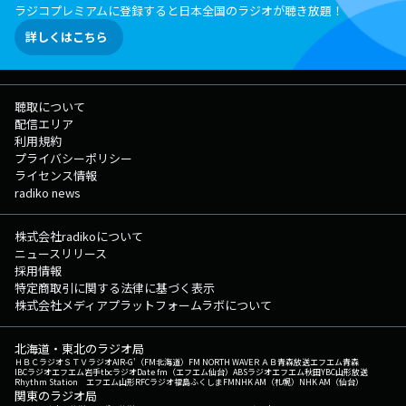
ラジコプレミアムに登録すると日本全国のラジオが聴き放題！
詳しくはこちら
聴取について
配信エリア
利用規約
プライバシーポリシー
ライセンス情報
radiko news
株式会社radikoについて
ニュースリリース
採用情報
特定商取引に関する法律に基づく表示
株式会社メディアプラットフォームラボについて
北海道・東北のラジオ局
ＨＢＣラジオ
ＳＴＶラジオ
AIR-G'（FM北海道）
FM NORTH WAVE
ＲＡＢ青森放送
エフエム青森
IBCラジオ
エフエム岩手
tbcラジオ
Date fm（エフエム仙台）
ABSラジオ
エフエム秋田
YBC山形放送
Rhythm Station エフエム山形
RFCラジオ福島
ふくしまFM
NHK AM（札幌）
NHK AM（仙台）
関東のラジオ局