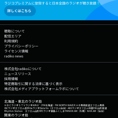
ラジコプレミアムに登録すると日本全国のラジオが聴き放題！
詳しくはこちら
聴取について
配信エリア
利用規約
プライバシーポリシー
ライセンス情報
radiko news
株式会社radikoについて
ニュースリリース
採用情報
特定商取引に関する法律に基づく表示
株式会社メディアプラットフォームラボについて
北海道・東北のラジオ局
ＨＢＣラジオ
ＳＴＶラジオ
AIR-G'（FM北海道）
FM NORTH WAVE
ＲＡＢ青森放送
エフエム青森
IBCラジオ
エフエム岩手
tbcラジオ
Date fm（エフエム仙台）
ABSラジオ
エフエム秋田
YBC山形放送
Rhythm Station エフエム山形
RFCラジオ福島
ふくしまFM
NHK AM（札幌）
NHK AM（仙台）
関東のラジオ局