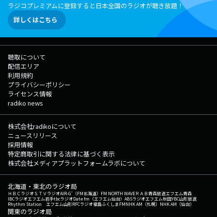
ラジコプレミアムに登録すると日本全国のラジオが聴き放題！
詳しくはこちら
聴取について
配信エリア
利用規約
プライバシーポリシー
ライセンス情報
radiko news
株式会社radikoについて
ニュースリリース
採用情報
特定商取引に関する法律に基づく表示
株式会社メディアプラットフォームラボについて
北海道・東北のラジオ局
ＨＢＣラジオ
ＳＴＶラジオ
AIR-G'（FM北海道）
FM NORTH WAVE
ＲＡＢ青森放送
エフエム青森
IBCラジオ
エフエム岩手
tbcラジオ
Date fm（エフエム仙台）
ABSラジオ
エフエム秋田
YBC山形放送
Rhythm Station エフエム山形
RFCラジオ福島
ふくしまFM
NHK AM（札幌）
NHK AM（仙台）
関東のラジオ局