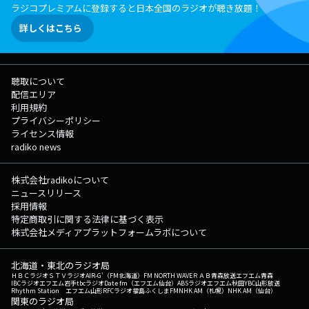
ラジコプレミアムに登録すると日本全国のラジオが聴き放題！
詳しくはこちら
聴取について
配信エリア
利用規約
プライバシーポリシー
ライセンス情報
radiko news
株式会社radikoについて
ニュースリリース
採用情報
特定商取引に関する法律に基づく表示
株式会社メディアプラットフォームラボについて
北海道・東北のラジオ局
ＨＢＣラジオ
ＳＴＶラジオ
AIR-G'（FM北海道）
FM NORTH WAVE
ＲＡＢ青森放送
エフエム青森
IBCラジオ
エフエム岩手
tbcラジオ
Date fm（エフエム仙台）
ABSラジオ
エフエム秋田
YBC山形放送
Rhythm Station エフエム山形
RFCラジオ福島
ふくしまFM
NHK AM（札幌）
NHK AM（仙台）
関東のラジオ局