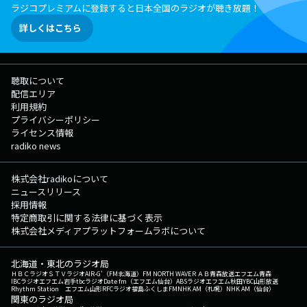
ラジコプレミアムに登録すると日本全国のラジオが聴き放題！
詳しくはこちら
聴取について
配信エリア
利用規約
プライバシーポリシー
ライセンス情報
radiko news
株式会社radikoについて
ニュースリリース
採用情報
特定商取引に関する法律に基づく表示
株式会社メディアプラットフォームラボについて
北海道・東北のラジオ局
ＨＢＣラジオ
ＳＴＶラジオ
AIR-G'（FM北海道）
FM NORTH WAVE
ＲＡＢ青森放送
エフエム青森
IBCラジオ
エフエム岩手
tbcラジオ
Date fm（エフエム仙台）
ABSラジオ
エフエム秋田
YBC山形放送
Rhythm Station エフエム山形
RFCラジオ福島
ふくしまFM
NHK AM（札幌）
NHK AM（仙台）
関東のラジオ局