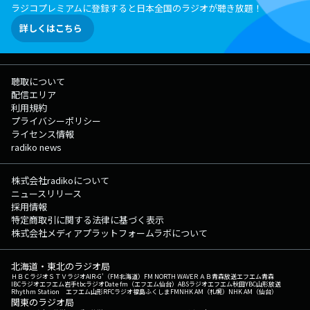
ラジコプレミアムに登録すると日本全国のラジオが聴き放題！
詳しくはこちら
聴取について
配信エリア
利用規約
プライバシーポリシー
ライセンス情報
radiko news
株式会社radikoについて
ニュースリリース
採用情報
特定商取引に関する法律に基づく表示
株式会社メディアプラットフォームラボについて
北海道・東北のラジオ局
ＨＢＣラジオ
ＳＴＶラジオ
AIR-G'（FM北海道）
FM NORTH WAVE
ＲＡＢ青森放送
エフエム青森
IBCラジオ
エフエム岩手
tbcラジオ
Date fm（エフエム仙台）
ABSラジオ
エフエム秋田
YBC山形放送
Rhythm Station エフエム山形
RFCラジオ福島
ふくしまFM
NHK AM（札幌）
NHK AM（仙台）
関東のラジオ局