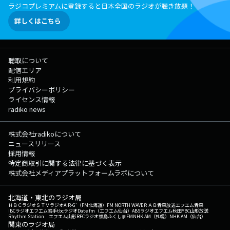
ラジコプレミアムに登録すると日本全国のラジオが聴き放題！
詳しくはこちら
聴取について
配信エリア
利用規約
プライバシーポリシー
ライセンス情報
radiko news
株式会社radikoについて
ニュースリリース
採用情報
特定商取引に関する法律に基づく表示
株式会社メディアプラットフォームラボについて
北海道・東北のラジオ局
ＨＢＣラジオ
ＳＴＶラジオ
AIR-G'（FM北海道）
FM NORTH WAVE
ＲＡＢ青森放送
エフエム青森
IBCラジオ
エフエム岩手
tbcラジオ
Date fm（エフエム仙台）
ABSラジオ
エフエム秋田
YBC山形放送
Rhythm Station エフエム山形
RFCラジオ福島
ふくしまFM
NHK AM（札幌）
NHK AM（仙台）
関東のラジオ局