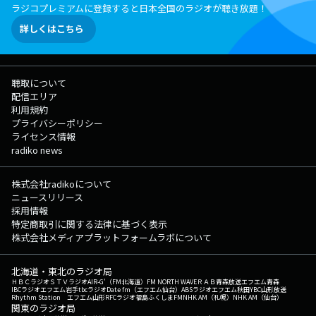
ラジコプレミアムに登録すると日本全国のラジオが聴き放題！
詳しくはこちら
聴取について
配信エリア
利用規約
プライバシーポリシー
ライセンス情報
radiko news
株式会社radikoについて
ニュースリリース
採用情報
特定商取引に関する法律に基づく表示
株式会社メディアプラットフォームラボについて
北海道・東北のラジオ局
ＨＢＣラジオ
ＳＴＶラジオ
AIR-G'（FM北海道）
FM NORTH WAVE
ＲＡＢ青森放送
エフエム青森
IBCラジオ
エフエム岩手
tbcラジオ
Date fm（エフエム仙台）
ABSラジオ
エフエム秋田
YBC山形放送
Rhythm Station エフエム山形
RFCラジオ福島
ふくしまFM
NHK AM（札幌）
NHK AM（仙台）
関東のラジオ局