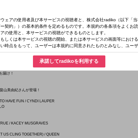
D ON THE EDGE」
所 代表理事 加藤篤さんに聞く災害時のトイレ問題
しておくべきなのか？
KU SOUND CLINIC』
イナー／習慣家の井上新八さん！
へ贈る、習慣化するコツとは？
 WORKERS』
なたのお仕事をPR！
承諾してradikoを利用する
BAL BEATS』
をお届け！
畠山美由紀さんが登場！
 TO HAVE FUN / CYNDI LAUPER
FLO
 TRUE / KACEY MUSGRAVES
ET US CLING TOGETHER) / QUEEN