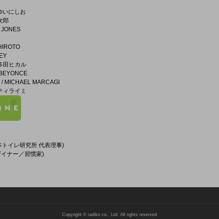
/ ゆいにしお
洋次郎
H JONES
 HIROTO
FEY
宇多田ヒカル
/ BEYONCE
 / MICHAEL MARCAGI
ンティライミ
日本トイレ研究所 代表理事)
デザイナー／習慣家)
Copyright © radiko co., Ltd. All rights reserved