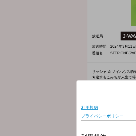
放送局
放送時間
2024年3月11日
番組名
STEP ONE(PAR
サッシャ ＆ ノイハウス萌
★速水もこみちが人生で得
★災害時のトイレ問題、わ
★畠山美由紀さんが登場！
▼9:15～ 「START UP」
1日をスタートさせるため
やる気スイッチが入る入魂
▼9:35～ 「Expedia LIS
「人生で得た学びや、気づ
俳優/速水もこみちさんの