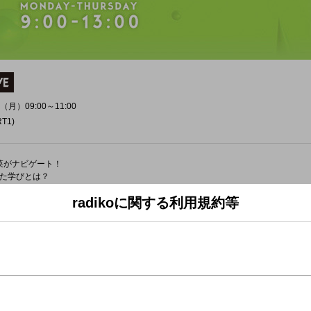
（月）09:00～11:00
T1)
菜がナビゲート！
た学びとは？
たしたちはどんな備えをしておくべきなのか？
radikoに関する利用規約等
の基礎情報と
の１曲をお届け！
TEN AND LEARN 」
き」について伺うコーナー
学びとは！？