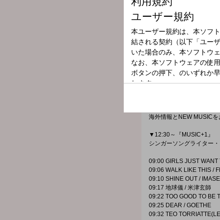
▼10:10～ 「SAISON CAR
NPO法人日本トイレ研究
わたしたちはどんな備えを
▼10:55～『SAWAI SEIYA
今月の担当は、ブックデザ
続けることが苦手なあなた
▼11:45～ 『CHEER UP
J-WAVEを聞いているあ
▼12:05- 『CHINTAI GLO
STEPONE独自の視点で
海外情報とNEW MUSIC
▼12:30～『MUSIC+1』
シンガーソングライター・
09:00 GIRLS JUST WANT
09:06 WALK LIKE THIS / 
09:10 SHINE OUT / IMASE
09:17 地球儀 / 米津玄師
09:22 TOO GOOD TO BE
09:25 DEAR / GOETHE
09:32 TEO TORRIATTE(L