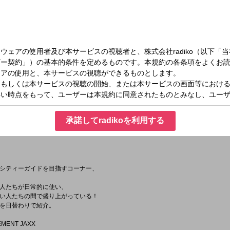
！！
ナーを問わず、
む人たちが、リレー形式で登場！
っちゃおう！繋がっていこう！というコーナー。
、ある路線・・・
る場面をイメージした選曲をお届けします。
い出について語りながら、たっぷり音楽で東京を回遊します。
承諾してradikoを利用する
登場！
シティーガイドを目指すコーナー、
人たちが日常的に使い、
い人たちの間で盛り上がっている！
を日替わりで紹介。
EMENT JAXX