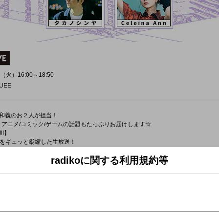
（火）16:00～18:50
UEE
は岡村和義のお２人が担当！
y！！アニメ/コミック/ゲームの話題もたっぷりお届けします☆
!】
をギュッと凝縮した生放送！
をGROOVEさせる音楽とカルチャー、
radikoに関する利用規約等
、刺激的で面白い人々が集い、語らう大空間！
くオルタナティブなカルチャーメディア「NiEW」とのコラボコーナー！！
される、様々なカルチャートピックスの中から、
ような、聞けば今と未来の東京が見えてくるような、