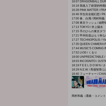
16:07 DRAGONBALL DU
16:18 我進入了絶望的時期(I A
16:28 PINK MATTER / F
16:46 学生街全能幻想 / PK
17:00 春、白濁 / 岡村和義
17:08 東京ラッシュ /
17:13 TOKYO / 井上陽水
17:15 手のひらの東京タワ
17:21 甲州街道はもう秋な
17:27 TECHNOPOLIS / Y.M
17:35 QUEEN CHIMERA PT
17:44 MUSIC'S COMING 
17:52 LV30 / くるり
18:00 UNPREDICTABLE /
18:03 INCOGNITO / JUST
18:19 F E E L D O W N /
18:29 N.E.W. / 馬場智
18:40 フューチャー / CHAI
岡村和義（選曲・コメント