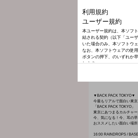
そんなネタをピックアップ
▼FIST BUMP▼
有名無名、メジャーやマイ
東京で生きる、東京を楽し
気になる人たちと仲良くな
▼RADIO ENSENBLE▼
東京のある街、ある商店街
セレクターたちが東京のあ
その場への想いや東京の思
今回は岡村和義のお２人が
▼BACK PACK TOKYO▼
今最もリアルで面白い東京
「BACK PACK TOKYO」
東京にあつまるカルチャー
今、気になる！今、耳の早
おススメしたい面白い場所
16:00 RAINDROPS / BAS