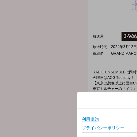
放送局
放送時間
2024年3月12日
番組名
GRAND MARQ
RADIO ENSEMBLE
火曜日はACG Tuesda
【東京は想像以上に面白い!!
東京カルチャーの「イマ」
J-WAVEの夕方に、東京
そして日夜それを創り出す
▼NiEW EDITION▼
これからの時代を切りひら
毎日「NiEW」にアップ
聞けば誰かに話したくなる