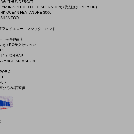
RAG / THUNDERCAT
M IN A PERIOD OF DESPERATION) / 海朋森(HIPERSON)
RANK OCEAN FEAT.ANDRE 3000
 SHAMPOO
 細野晴臣＆イエロー マジック バンド
ー / 松任谷由実
のさ / RCサクセション
.O.
.1 / JON BAP
IN / ANGIE MCMAHON
 PORIJ
ICE
 さらさ
章/上原ひろみ/石若駿
）