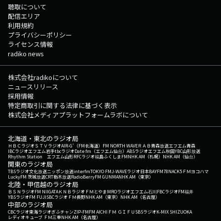
聴取について
配信エリア
利用規約
プライバシーポリシー
ライセンス情報
radiko news
株式会社radikoについて
ニュースリリース
採用情報
特定商取引に関する法律に基づく表示
株式会社メディアプラットフォームラボについて
北海道・東北のラジオ局
ＨＢＣラジオ
ＳＴＶラジオ
AIR-G'（FM北海道）
FM NORTH WAVE
ＲＡＢ青森放送
エフエム青森
IBCラジオ
エフエム岩手
tbcラジオ
Date fm（エフエム仙台）
ABSラジオ
エフエム秋田
YBC山形放送
Rhythm Station エフエム山形
RFCラジオ福島
ふくしまFM
NHK AM（札幌）
NHK AM（仙台）
関東のラジオ局
TBSラジオ
文化放送
ニッポン放送
interfm
TOKYO FM
J-WAVE
ラジオ日本
BAYFM78
NACK5
ＦＭヨコハマ
LuckyFM 茨城放送
CRT栃木放送
RadioBerry
FM GUNMA
NHK AM（東京）
北陸・甲信越のラジオ局
ＢＳＮラジオ
FM NIIGATA
ＫＮＢラジオ
ＦＭとやま
MROラジオ
エフエム石川
FBCラジオ
FM福井
YBSラジオ
FM FUJI
SBCラジオ
ＦＭ長野
NHK AM（東京）
NHK AM（名古屋）
中部のラジオ局
CBCラジオ
東海ラジオ
ぎふチャン
ZIP-FM
FM AICHI
ＦＭ ＧＩＦＵ
SBSラジオ
K-MIX SHIZUOKA
レディオキューブ ＦＭ三重
NHK AM（名古屋）