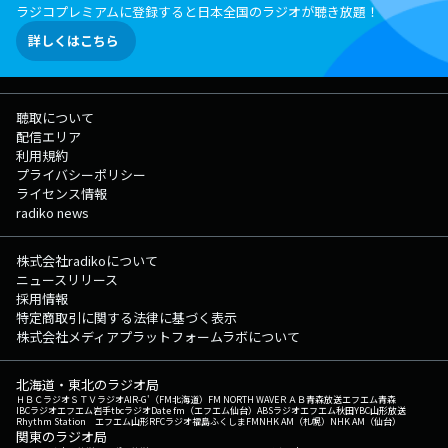
ラジコプレミアムに登録すると日本全国のラジオが聴き放題！
詳しくはこちら
聴取について
配信エリア
利用規約
プライバシーポリシー
ライセンス情報
radiko news
株式会社radikoについて
ニュースリリース
採用情報
特定商取引に関する法律に基づく表示
株式会社メディアプラットフォームラボについて
北海道・東北のラジオ局
ＨＢＣラジオ
ＳＴＶラジオ
AIR-G'（FM北海道）
FM NORTH WAVE
ＲＡＢ青森放送
エフエム青森
IBCラジオ
エフエム岩手
tbcラジオ
Date fm（エフエム仙台）
ABSラジオ
エフエム秋田
YBC山形放送
Rhythm Station エフエム山形
RFCラジオ福島
ふくしまFM
NHK AM（札幌）
NHK AM（仙台）
関東のラジオ局