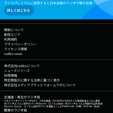
ラジコプレミアムに登録すると日本全国のラジオが聴き放題！
詳しくはこちら
聴取について
配信エリア
利用規約
プライバシーポリシー
ライセンス情報
radiko news
株式会社radikoについて
ニュースリリース
採用情報
特定商取引に関する法律に基づく表示
株式会社メディアプラットフォームラボについて
北海道・東北のラジオ局
ＨＢＣラジオ
ＳＴＶラジオ
AIR-G'（FM北海道）
FM NORTH WAVE
ＲＡＢ青森放送
エフエム青森
IBCラジオ
エフエム岩手
tbcラジオ
Date fm（エフエム仙台）
ABSラジオ
エフエム秋田
YBC山形放送
Rhythm Station エフエム山形
RFCラジオ福島
ふくしまFM
NHK AM（札幌）
NHK AM（仙台）
関東のラジオ局