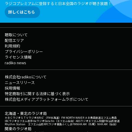
ラジコプレミアムに登録すると日本全国のラジオが聴き放題！
詳しくはこちら
聴取について
配信エリア
利用規約
プライバシーポリシー
ライセンス情報
radiko news
株式会社radikoについて
ニュースリリース
採用情報
特定商取引に関する法律に基づく表示
株式会社メディアプラットフォームラボについて
北海道・東北のラジオ局
ＨＢＣラジオ
ＳＴＶラジオ
AIR-G'（FM北海道）
FM NORTH WAVE
ＲＡＢ青森放送
エフエム青森
IBCラジオ
エフエム岩手
tbcラジオ
Date fm（エフエム仙台）
ABSラジオ
エフエム秋田
YBC山形放送
Rhythm Station エフエム山形
RFCラジオ福島
ふくしまFM
NHK AM（札幌）
NHK AM（仙台）
関東のラジオ局