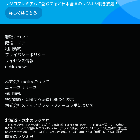
ラジコプレミアムに登録すると日本全国のラジオが聴き放題！
詳しくはこちら
聴取について
配信エリア
利用規約
プライバシーポリシー
ライセンス情報
radiko news
株式会社radikoについて
ニュースリリース
採用情報
特定商取引に関する法律に基づく表示
株式会社メディアプラットフォームラボについて
北海道・東北のラジオ局
ＨＢＣラジオ
ＳＴＶラジオ
AIR-G'（FM北海道）
FM NORTH WAVE
ＲＡＢ青森放送
エフエム青森
IBCラジオ
エフエム岩手
tbcラジオ
Date fm（エフエム仙台）
ABSラジオ
エフエム秋田
YBC山形放送
Rhythm Station エフエム山形
RFCラジオ福島
ふくしまFM
NHK AM（札幌）
NHK AM（仙台）
関東のラジオ局