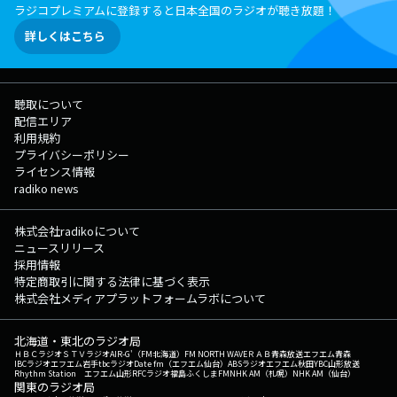
ラジコプレミアムに登録すると日本全国のラジオが聴き放題！
詳しくはこちら
聴取について
配信エリア
利用規約
プライバシーポリシー
ライセンス情報
radiko news
株式会社radikoについて
ニュースリリース
採用情報
特定商取引に関する法律に基づく表示
株式会社メディアプラットフォームラボについて
北海道・東北のラジオ局
ＨＢＣラジオ
ＳＴＶラジオ
AIR-G'（FM北海道）
FM NORTH WAVE
ＲＡＢ青森放送
エフエム青森
IBCラジオ
エフエム岩手
tbcラジオ
Date fm（エフエム仙台）
ABSラジオ
エフエム秋田
YBC山形放送
Rhythm Station エフエム山形
RFCラジオ福島
ふくしまFM
NHK AM（札幌）
NHK AM（仙台）
関東のラジオ局